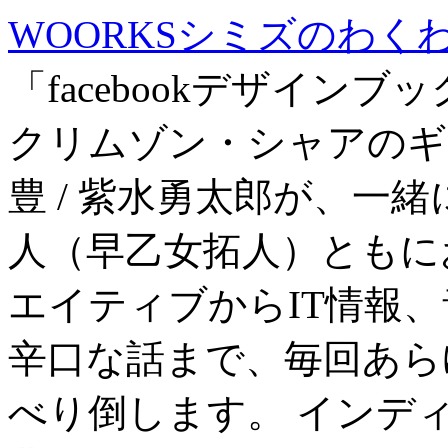
WOORKSシミズのわくわく
「facebookデザイン
クリムゾン・シャアの
豊 / 紫水勇太郎が、一
人（早乙女拓人）ともに
エイティブからIT情報
辛口な話まで、毎回あら
べり倒します。 インデ