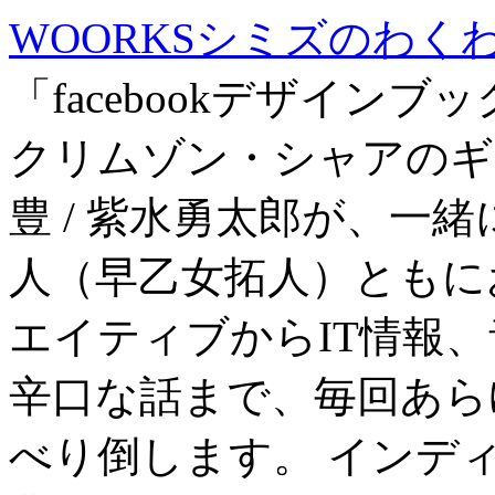
WOORKSシミズのわくわく
「facebookデザイン
クリムゾン・シャアの
豊 / 紫水勇太郎が、一
人（早乙女拓人）ともに
エイティブからIT情報
辛口な話まで、毎回あら
べり倒します。 インデ