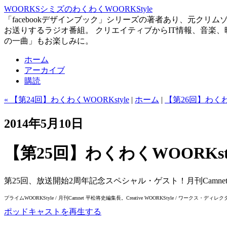
WOORKSシミズのわくわくWOORKStyle
「facebookデザインブック」シリーズの著者あり、元ク
お送りするラジオ番組。 クリエイティブからIT情報、音楽
の一曲」もお楽しみに。
ホーム
アーカイブ
購読
« 【第24回】わくわくWOORKstyle
|
ホーム
|
【第26回】わくわく
2014年5月10日
【第25回】わくわくWOORKsty
第25回、放送開始2周年記念スペシャル・ゲスト！月刊Camn
プライムWOORKStyle / 月刊Camnet 平松将史編集長。Creative WOORKStyle /
ポッドキャストを再生する