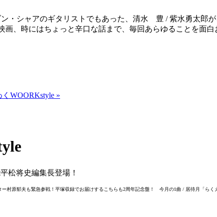
リムゾン・シャアのギタリストでもあった、清水 豊 / 紫水勇
、映画、時にはちょっと辛口な話まで、毎回あらゆることを面白
WOORKstyle »
le
et平松将史編集長登場！
 ワークス・ディレクター村原郁夫も緊急参戦！平塚収録でお届けするこちらも2周年記念盤！ 今月の1曲 / 居待月「ら