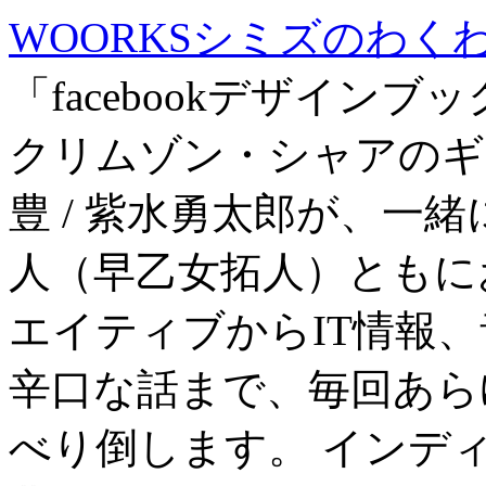
WOORKSシミズのわくわく
「facebookデザイン
クリムゾン・シャアの
豊 / 紫水勇太郎が、一
人（早乙女拓人）ともに
エイティブからIT情報
辛口な話まで、毎回あら
べり倒します。 インデ